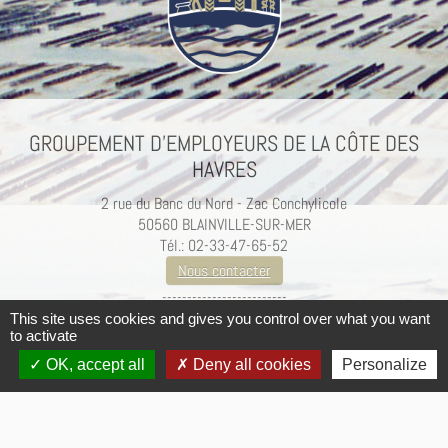
GROUPEMENT D’EMPLOYEURS DE LA CÔTE DES
HAVRES
2 rue du Banc du Nord - Zac Conchylicole
50560 BLAINVILLE-SUR-MER
Tél.: 02-33-47-65-52
Nous contacter
-------------------------
Mentions légales / Crédits
This site uses cookies and gives you control over what you want
to activate
OK, accept all
Deny all cookies
Personalize
·
© 2026
Groupement d'employeurs de la Côte des Havres