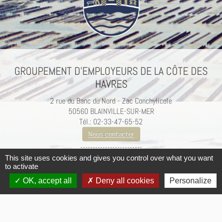
GROUPEMENT D’EMPLOYEURS DE LA CÔTE DES
HAVRES
2 rue du Banc du Nord - Zac Conchylicole
50560 BLAINVILLE-SUR-MER
Tél.: 02-33-47-65-52
Nous contacter
-------------------------
Mentions légales / Crédits
This site uses cookies and gives you control over what you want
to activate
OK, accept all
Deny all cookies
Personalize
·
© 2026
Groupement d'employeurs de la Côte des Havres