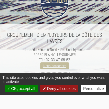
GROUPEMENT D’EMPLOYEURS DE LA CÔTE DES
HAVRES
2 rue du Banc du Nord - Zac Conchylicole
50560 BLAINVILLE-SUR-MER
Tél.: 02-33-47-65-52
Nous contacter
-------------------------
Mentions légales / Crédits
This site uses cookies and gives you control over what you want
to activate
OK, accept all
Deny all cookies
Personalize
·
© 2026
Groupement d'employeurs de la Côte des Havres