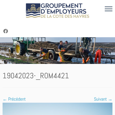
Cookies management panel
Passer
au
contenu
19042023-_ROM4421
← Précédent
Suivant →