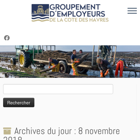
Cookies management panel
Passer
au
contenu
Rechercher :
Archives du jour :
8 novembre