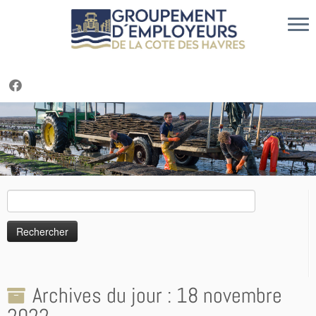
Cookies management panel
Passer
au
contenu
Rechercher :
Archives du jour :
18 novembre