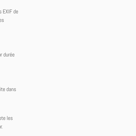
s EXIF de
es
ur durée
ite dans
pte les
r.