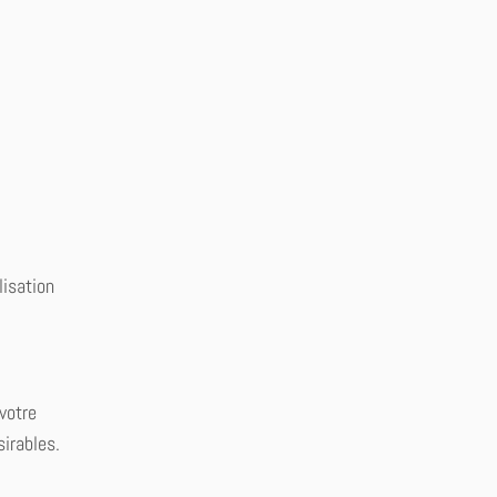
lisation
votre
sirables.