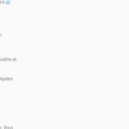
nce
en
n.
naître et
diquées
s. Vous