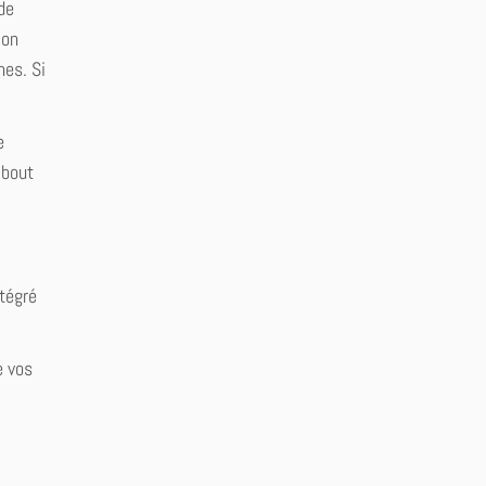
de
ion
nes. Si
e
 bout
ntégré
e vos