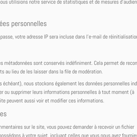
 nous utilisions notre service de statistiques et de mesures d’audie
nées personnelles
asse, votre adresse IP sera incluse dans l’e-mail de réinitialisatio
es métadonnées sont conservés indéfiniment. Cela permet de recon
au lieu de les laisser dans la file de modération.
 cas échéant), nous stockons également les données personnelles in
fier ou supprimer leurs informations personnelles à tout moment (à
site peuvent aussi voir et modifier ces informations.
ées
mentaires sur le site, vous pouvez demander à recevoir un fichier
ossédons à votre sujet, incluant celles que vous nous avez fournie