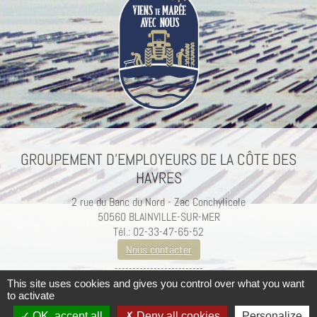
GROUPEMENT D’EMPLOYEURS DE LA CÔTE DES
HAVRES
2 rue du Banc du Nord - Zac Conchylicole
50560 BLAINVILLE-SUR-MER
Tél.: 02-33-47-65-52
Nous contacter
-------------------------
Mentions légales / Crédits
This site uses cookies and gives you control over what you want
to activate
OK, accept all
Deny all cookies
Personalize