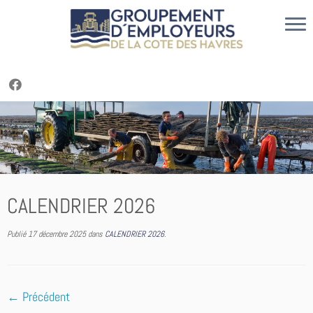
Cookies management panel
Passer
au
contenu
CALENDRIER 2026
Publié
17 décembre 2025
dans
CALENDRIER 2026
.
← Précédent