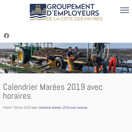
Cookies management panel
Passer
au
contenu
Calendrier Marées 2019 avec
horaires.
Publié
7 février 2019
dans
Calendrier Marées 2019 avec horaires.
.