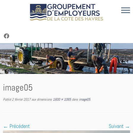
Cookies management panel
Passer
au
contenu
image05
Publié
2 février 2017
aux dimensions
1600 × 1065
dans
image05
.
← Précédent
Suivant →