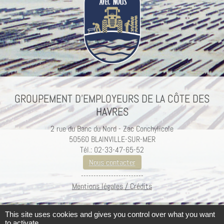
GROUPEMENT D’EMPLOYEURS DE LA CÔTE DES
HAVRES
2 rue du Banc du Nord - Zac Conchylicole
50560 BLAINVILLE-SUR-MER
Tél.: 02-33-47-65-52
Nous contacter
-------------------------
Mentions légales / Crédits
This site uses cookies and gives you control over what you want
to activate