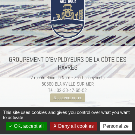
GROUPEMENT D’EMPLOYEURS DE LA CÔTE DES
HAVRES
2 rue du Banc du Nord - Zac Conchylicole
50560 BLAINVILLE-SUR-MER
Tél.: 02-33-47-65-52
Nous contacter
-------------------------
Mentions légales / Crédits
This site uses cookies and gives you control over what you want
to activate
OK, accept all
Deny all cookies
Personalize